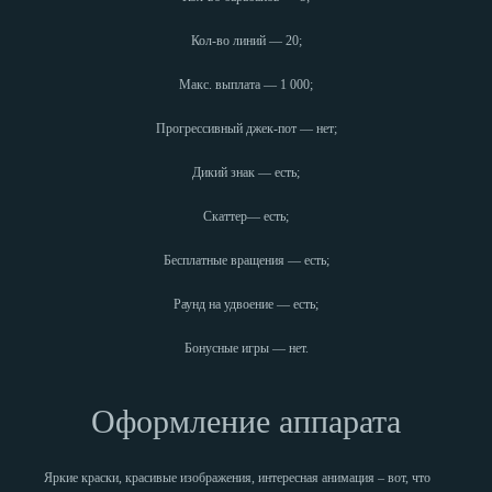
Кол-во линий — 20;
Макс. выплата — 1 000;
Прогрессивный джек-пот — нет;
Дикий знак — есть;
Скаттер— есть;
Бесплатные вращения — есть;
Раунд на удвоение — есть;
Бонусные игры — нет.
Оформление аппарата
Яркие краски, красивые изображения, интересная анимация – вот, что