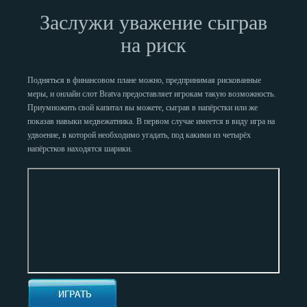
Заслужи уважение сыграв
на риск
Подняться в финансовом плане можно, предпринимая рискованные
меры, и онлайн слот Bratva предоставляет игрокам такую возможность.
Приумножить свой капитал вы можете, сыграв в напёрстки или же
показав навыки медвежатника. В первом случае имеется в виду игра на
удвоение, в которой необходимо угадать, под какими из четырёх
напёрстков находятся шарики.