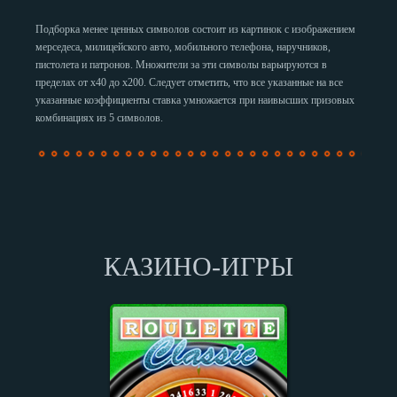
Подборка менее ценных символов состоит из картинок с изображением
мерседеса, милицейского авто, мобильного телефона, наручников,
пистолета и патронов. Множители за эти символы варьируются в
пределах от x40 до x200. Следует отметить, что все указанные на все
указанные коэффициенты ставка умножается при наивысших призовых
комбинациях из 5 символов.
КАЗИНО-ИГРЫ