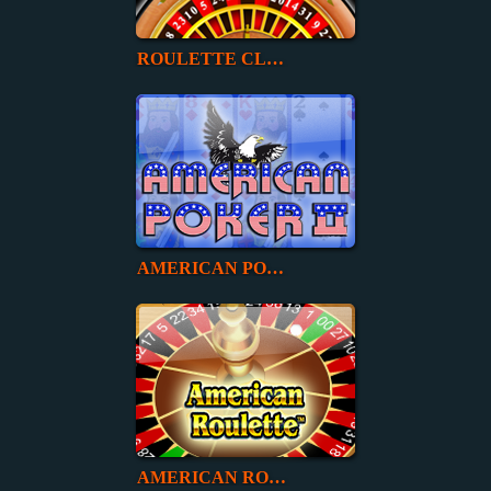
ROULETTE CLASSIC
AMERICAN POKER 2
AMERICAN ROULETTE