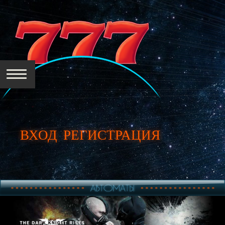
ВХОД
РЕГИСТРАЦИЯ